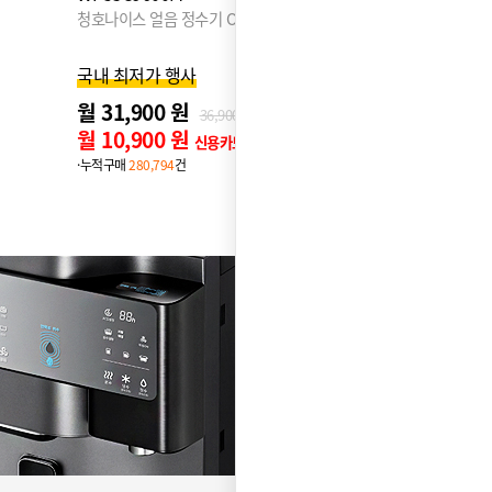
냉온)
청호나이스 세니타 정수기 (냉온정)
청호나이스 
6천원 추가할인! 마감임박
6천원 추
월 25,900 원
월 25,9
29,900원
월 4,900 원
월 4,90
신용카드 할인가
·누적구매
249,623
건
·누적구매
16