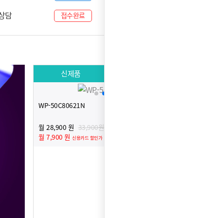
료상담
08-06
접수완료
신제품
인기제품
WP-30B90620N
AV-0
월 37,900 원
42,900원
월 31
월 16,900 원
월 10
신용카드 할인가