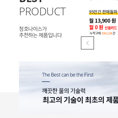
청호나이스 직수 정
PRODUCT
95만건 판매돌파! 이벤트!
월 3천원할인! 
월 13,900 원
15,900원
월 24,900 원
월 0 원
신용카드 할인가
청호나이스가
월 3,900 원
·누적구매
369,104
건
신
추천하는 제품입니다
·누적구매
283,382
건