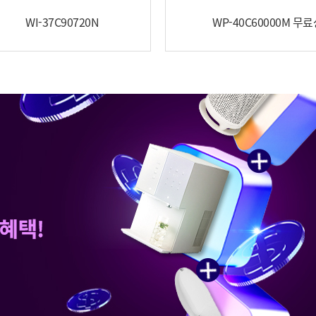
WI-37C90720N
WP-40C60000M 무
WP-50C80621N
월 28,900 원
33,900원
00
원
월 7,900 원
신용카드 할인가