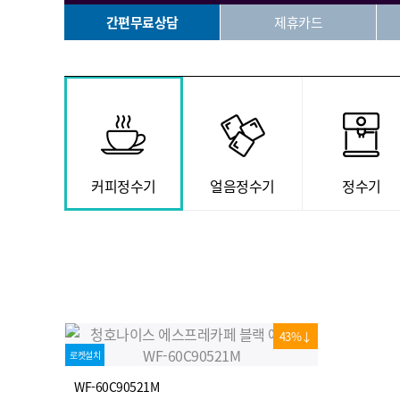
간편무료상담
제휴카드
커피정수기
얼음정수기
정수기
43%↓
로켓설치
WF-60C90521M