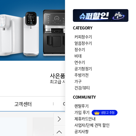
CATEGORY
커피정수기
얼음정수기
정수기
비데
연수기
공기청정기
주방가전
가구
건강/뷰티
COMMUNITY
고객센터
이달의 이벤트·사은품
렌탈후기
가입 후기
냉장고 추첨
제휴카드안내
사업자/단체 견적 할인
공지사항