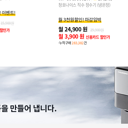
수기 (냉온정)
청호나이스 얼음 정수기 OMNI plus (얼음
마감임박
국내 최저가 행사
월 31,900 원
29,900원
36,900원
월 10,900 원
용카드 할인가
신용카드 할인가
·누적구매
280,794
건