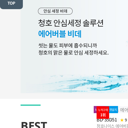
MD추천
로켓설치
누적구매
100%↓
누적구매
1위
2위
MD추천
로켓설치
BD-35D51
|
★
9 (63)
BEST
청호나이스 에어버블 비데
WP-30C9560B