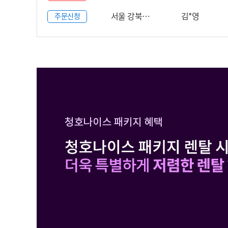
서울 강북…
김*영
주문신청
WP-50C90621N
6개월반값할인
월 13,450 원
6개월 후 월
26,9
월 0 원
신용카드 할인가