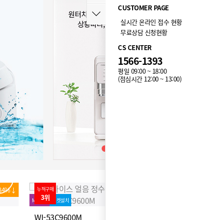
CUSTOMER PAGE
실시간 온라인 접수 현황
무료상담 신청현황
CS CENTER
1566-1393
평일 09:00 ~ 18:00
(점심시간 12:00 ~ 13:00)
66%↓
누적구매
81%↓
누적구매
4위
5위
타사보상
MD추천
로켓설치
타사보상
MD추
WP-60C90520M(티탄)
WP-60C
|
★
10 (95)