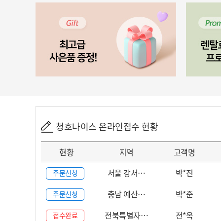
청호나이스 온라인접수 현황
현황
지역
고객명
서울 강서…
박*진
주문신청
충남 예산…
박*준
주문신청
전북특별자…
전*옥
접수완료