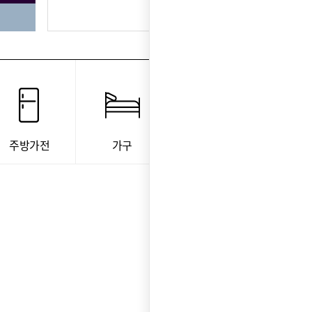
주방가전
가구
건강/뷰티