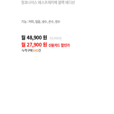
청호나이스 에스프레카페 블랙 에디션
기능 : 커피, 얼음, 냉수, 온수, 정수
월 48,900 원
53,900원
월 27,900 원
신용카드 할인가
·누적구매
840
건