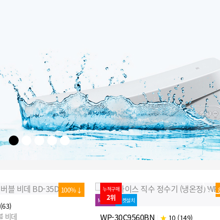
84%↓
누적구매
3위
MD추천
로켓설치
N
WI-53C9600M
|
★
10 (149)