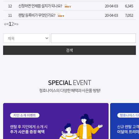
12
신청하면 언제쯤 설치가 되나요?
20-04-03
6,345
11
렌탈 등록비가 무엇인가요?
20-04-03
7,052
«
<
1
2
>
»
검색
SPECIAL
EVENT
청호나이스의 다양한 혜택과 사은품 팡팡!