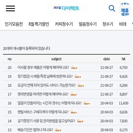
인기모음전
8월 특가할인
커피정수기
얼음정수기
정수기
비데
20
개의 게시물이 등록되어 있습니다
no
subject
date
hit
20
이사할 경우 제품은 어떻게 해야하나요?
21-08-27
6,750
19
정기점검 시 매월 특정 날짜에 방문하나요?
21-08-27
6,426
18
요금이 연체 되어 있어도 서비스 가능한가요?
21-08-27
6,268
17
명의변경을 하려면 어떻게 해야하나요?
21-08-27
8,897
16
얼음이 만들어지는 시간과 갯수는 어떻게 되나요?
20-04-03
11,439
15
렌탈서비스 구매자격이 어떻게 되나요?
20-04-03
6,636
14
공기청정기 사용 및 관리방법을 알고싶어요?
20-04-03
7,830
13
배송기간은 얼마나 되나요?
20-04-03
6,170